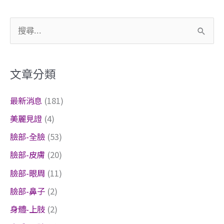
搜
尋
關
文章分類
鍵
字
最新消息
(181)
:
美麗見證
(4)
臉部-全臉
(53)
臉部-皮膚
(20)
臉部-眼周
(11)
臉部-鼻子
(2)
身體-上肢
(2)