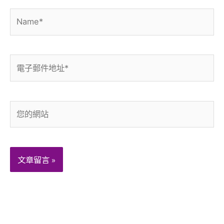
Name*
電
子
郵
件
您
地
的
址
網
*
站