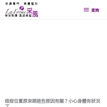
跳
查
至
查詢
內
詢
容
痘痘位置原來跟這些原因有關？小心身體有狀況
了