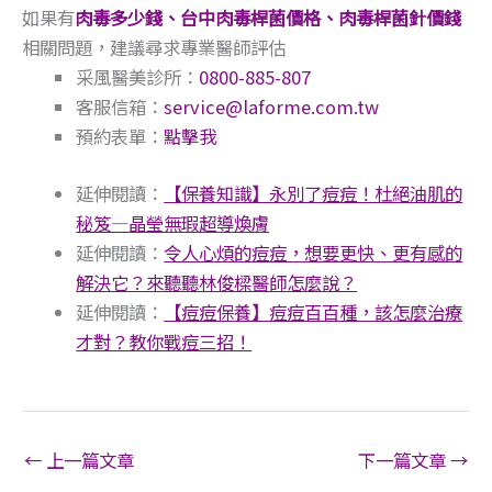
如果有
肉毒多少錢、台中肉毒桿菌價格、肉毒桿菌針價錢
相關問題，建議尋求專業醫師評估
采風醫美診所：
0800-885-807
客服信箱：
service@laforme.com.tw
預約表單：
點擊我
延伸閱讀：
【保養知識】永別了痘痘！杜絕油肌的
秘笈—晶瑩無瑕超導煥膚
延伸閱讀：
令人心煩的痘痘，想要更快、更有感的
解決它？來聽聽林俊樑醫師怎麼說？
延伸閱讀：
【痘痘保養】痘痘百百種，該怎麼治療
才對？教你戰痘三招！
←
上一篇文章
下一篇文章
→