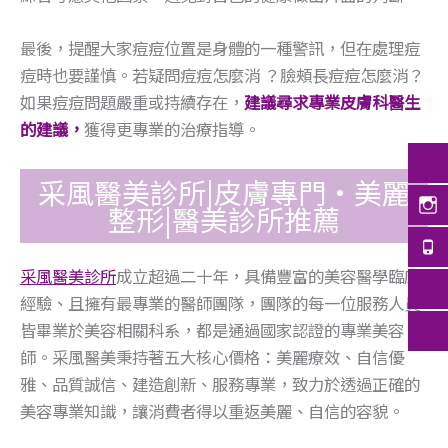
最後，提醒大家痘痘位置是身體的一種警訊，但在處理痘
痘時也要謹慎。若疑問痘痘怎麼消 ？臉頰長痘痘怎麼消？
如果痘痘問題嚴重或持續存在，
建議尋求專業皮膚科醫生
的建議，
獲得更專業的治療指導。
采風醫美診所|皮膚專門·美麗
整形|醫美診所推薦
采風醫美診所
成立超過二十年，具備豐富的美容醫學臨床
經驗、且擁有最專業的醫師團隊，團隊的每一位服務人員
皆畢業於美容相關科系，都是通過國家認證的專業美容
師。采風醫美秉持著五大核心價格：美麗療效、自信優
雅、品質誠信、建造創新、服務專業，致力於透過正確的
美容專業知識，讓消費者得以重返美麗、自信的容貌。