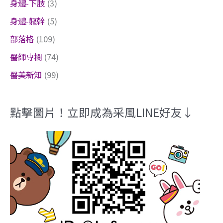
身體-下肢
(3)
身體-軀幹
(5)
部落格
(109)
醫師專欄
(74)
醫美新知
(99)
點擊圖片！立即成為采風LINE好友↓