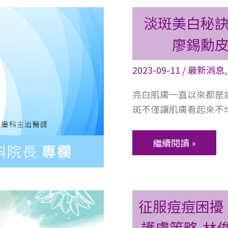
淡
淡斑美白秘訣
斑
廖錫勳皮
美
白
2023-09-11
/
最新消息
秘
訣：
亮白肌膚一直以來都是
有
斑不僅讓肌膚看起來不均
效
的
繼續閱讀 »
淡
斑
護
膚
征
征服痘痘困擾
方
服
法
護膚策略-林
痘