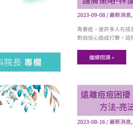
大
痘
揭
2023-09-08
/
最新消息
困
秘-
擾：
青春痘，是許多人在成
廖
有
對自信心造成打擊。這
錫
效
勳
應
皮
繼續閱讀 »
對
膚
青
科
春
美
痘
遠
容
遠離痘痘困擾
的
離
中
專
方法-亮
痘
心-
業
痘
廖
建
2023-08-16
/
最新消息
困
錫
議
擾：