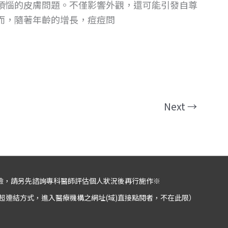
煩惱的皮膚問題。不僅影響外觀，還可能引發自尊
而，隨著年齡的增長，痘痘問
Next
→
險，請另先諮詢專科醫師評估個人狀況後再行施作※
超連結方式，進入醫療機構之網址(域)直接點閱者，不在此限）