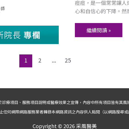
勳
痘痘，是一個常常讓人
與
不
醫
心和自信心的下降。然
護
同
師
膚
年
策
繼續閱讀 »
齡
略-
層
林
的
俊
痘
1
2
...
25
樑
痘
皮
預
膚
防
科
與
美
治
於診療項目、服務項目說明或醫療效果之宣傳，內容中所有項目皆有其風
容
療
中
止任何網際網路服務業者轉錄本網路資訊之內容供人點閱（以網路搜尋或
方
心-
法-
Copyright © 2026
采風醫美