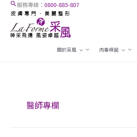
搜
跳
服務專線：
0800-885-807
至
尋
內
框
容
關於采風
肉毒桿菌
醫師專欄