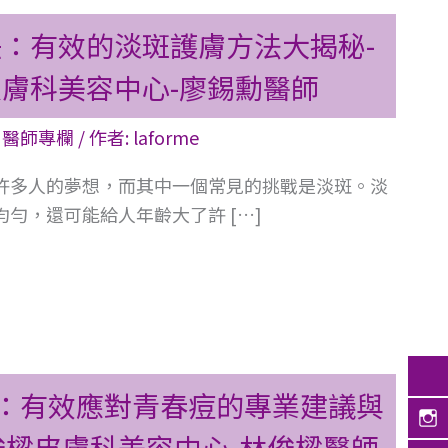
：有效的淡斑護膚方法大揭秘-
膚科美容中心-廖錫勳醫師
,
醫師專欄
/ 作者:
laforme
許多人的夢想，而其中一個常見的挑戰是淡斑。淡
勻，還可能給人年齡大了許 […]
：有效應對青春痘的專業建議與
俊樑皮膚科美容中心-林俊樑醫師