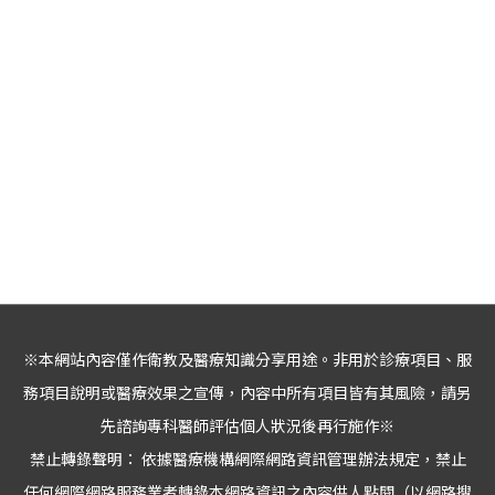
※本網站內容僅作衛教及醫療知識分享用途。非用於診療項目、服
務項目說明或醫療效果之宣傳，內容中所有項目皆有其風險，請另
先諮詢專科醫師評估個人狀況後再行施作※
禁止轉錄聲明： 依據醫療機構網際網路資訊管理辦法規定，禁止
任何網際網路服務業者轉錄本網路資訊之內容供人點閱（以網路搜