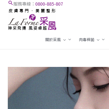
搜
跳
服務專線：
0800-885-807
至
尋
內
框
容
關於采風
肉毒桿菌