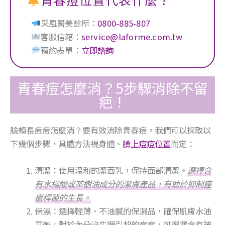
采風醫美診所：
0800-885-807
客服信箱：
service@laforme.com.tw
預約表單：
立即諮詢
青春痘怎麼消？5步驟消除不留
疤！
臉頰長痘痘怎麼消？要有效消除青春痘，我們可以採取以
下幾個步驟，具體方法視身體、
臉上痘痘位置
而定：
清潔：使用溫和的潔面乳，保持面部清潔。
選擇含
有水楊酸或茶樹油成分的潔膚產品，有助於抑制痤
瘡桿菌的生長。
保濕：選擇輕薄、不油膩的保濕品，確保肌膚水油
平衡。對於內分泌失調引起的痘痘，可選擇含有玻