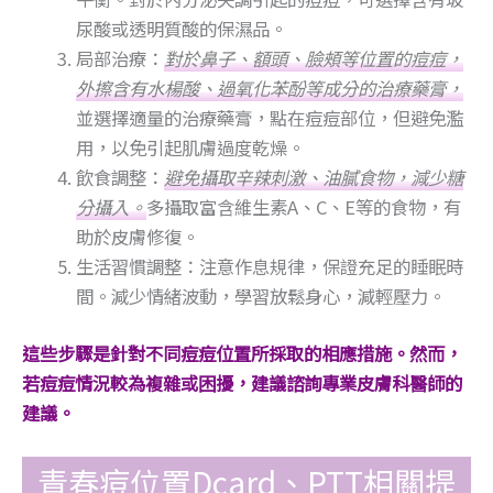
尿酸或透明質酸的保濕品。
局部治療：
對於鼻子、額頭、臉頰等位置的痘痘，
外擦含有水楊酸、過氧化苯酚等成分的治療藥膏，
並選擇適量的治療藥膏，點在痘痘部位，但避免濫
用，以免引起肌膚過度乾燥。
飲食調整：
避免攝取辛辣刺激、油膩食物，減少糖
分攝入。
多攝取富含維生素A、C、E等的食物，有
助於皮膚修復。
生活習慣調整：注意作息規律，保證充足的睡眠時
間。減少情緒波動，學習放鬆身心，減輕壓力。
這些步驟是針對不同痘痘位置所採取的相應措施。然而，
若痘痘情況較為複雜或困擾，建議諮詢專業皮膚科醫師的
建議。
青春痘位置Dcard、PTT相關提