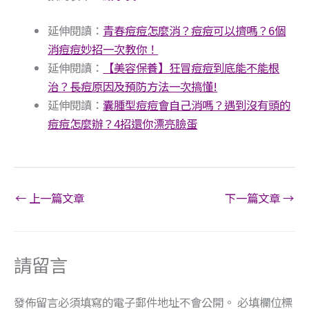
延伸閱讀：
青春痘痘怎麼消？痘痘可以擠嗎？6個
消痘痘妙招一次教你！
延伸閱讀：
【美容保養】狂冒痘痘到底能不能根
治？長痘原因及預防方法一次搞懂!
延伸閱讀：
囊腫型痘痘會自己消嗎？遇到沒有頭的
痘痘怎麼辦？4招還你漂亮臉蛋
←
上一篇文章
下一篇文章
→
請留言
發佈留言必須填寫的電子郵件地址不會公開。
必填欄位標