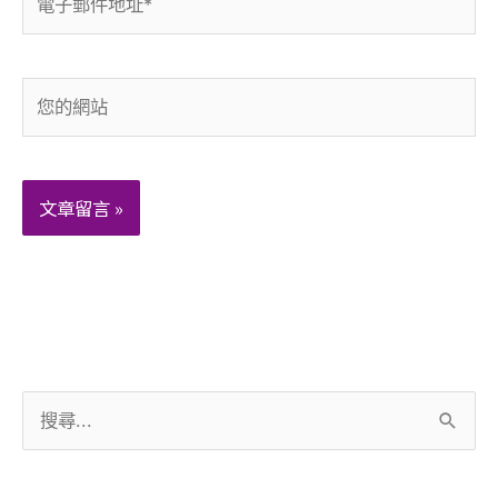
子
郵
件
您
地
的
址
網
*
站
搜
尋
關