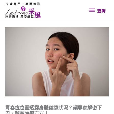
跳
查
至
查詢
內
詢
容
青春痘位置透露身體健康狀況？讓專家解密下
巴、額頭治療方式！