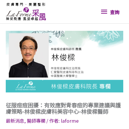
跳
查
至
查詢
內
詢
容
征服痘痘困擾：有效應對青春痘的專業建議與護
膚策略-林俊樑皮膚科美容中心-林俊樑醫師
最新消息
,
醫師專欄
/ 作者:
laforme