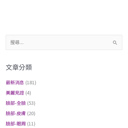
搜
尋
關
文章分類
鍵
字
最新消息
(181)
:
美麗見證
(4)
臉部-全臉
(53)
臉部-皮膚
(20)
臉部-眼周
(11)