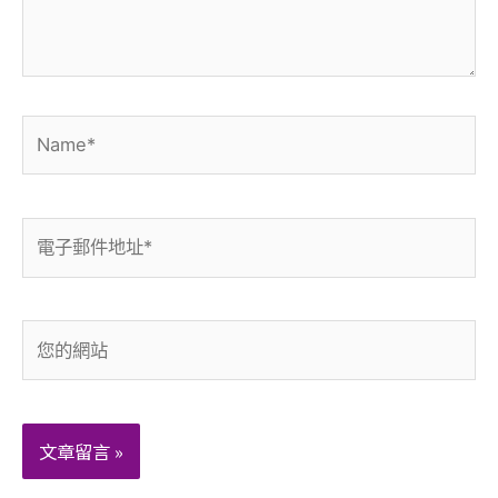
Name*
電
子
郵
件
您
地
的
址
網
*
站