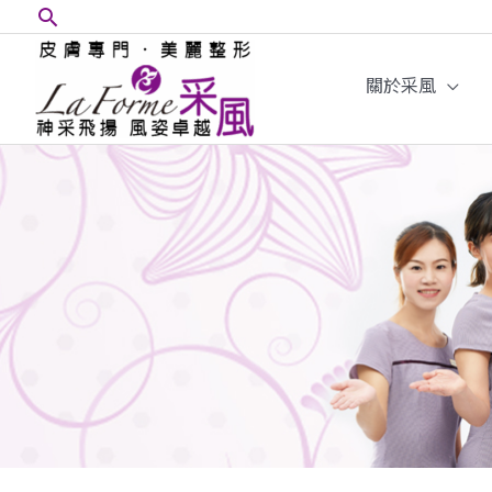
跳
搜
至
尋
內
關於采風
框
容