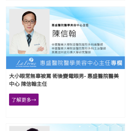
大小眼常無辜被罵 術後變電眼男- 惠盛醫院醫美
中心 陳信翰主任
了解更多→