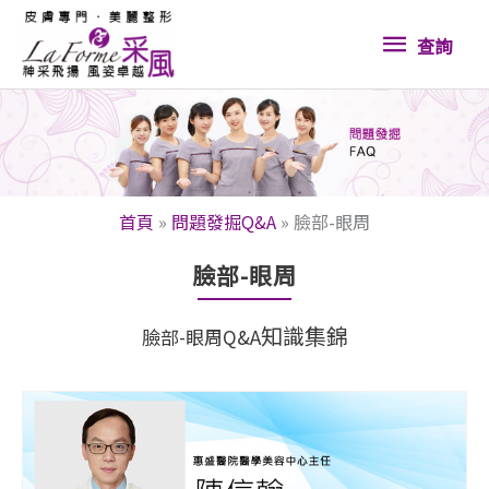
跳
查
至
查詢
內
詢
容
首頁
»
問題發掘Q&A
»
臉部-眼周
臉部-眼周
知識
集錦
臉部-眼周Q&A