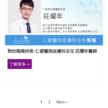
對抗眼周抗老-仁愛醫院皮膚科主任 莊燿年醫師
了解更多→
2
Next »
1