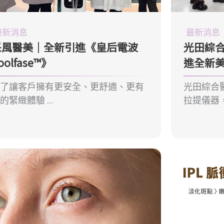
最新消息
最新消息
采風醫美｜全新引進《皇后電波
光田綜合
oolfase™》
進全新
為了讓客戶擁有更安全、更舒適、更有
光田綜合
的緊緻體驗 ...
拉提儀器，結