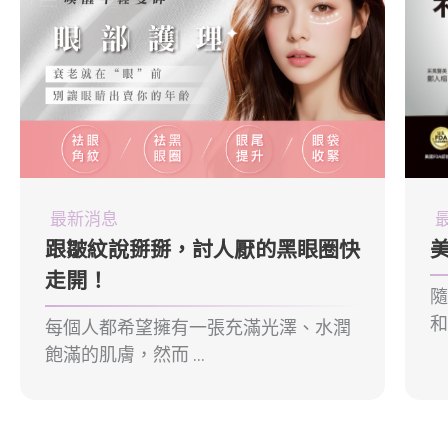
最新消息
跟皺紋說掰掰，討人厭的黑眼圈快
走開！
和
每個人都希望擁有一張充滿光澤、水潤
飽滿的肌膚，然而 ...