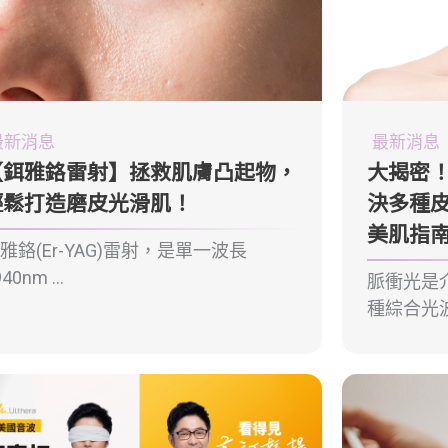
最新消息
最新消息
【鉺雅鉻雷射】拯救肌膚凸起物，
大揭密！
輕鬆打造磨皮光滑肌！
決多種
美肌指
雅鉻(Er-YAG)雷射，是單一波長
40nm ...
脈衝光是
種綜合光波，