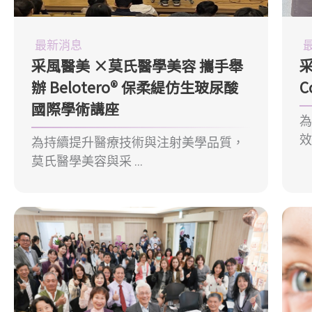
最新消息
采風醫美 ×莫氏醫學美容 攜手舉
辦 Belotero® 保柔緹仿生玻尿酸
C
國際學術講座
效
為持續提升醫療技術與注射美學品質，
莫氏醫學美容與采 ...