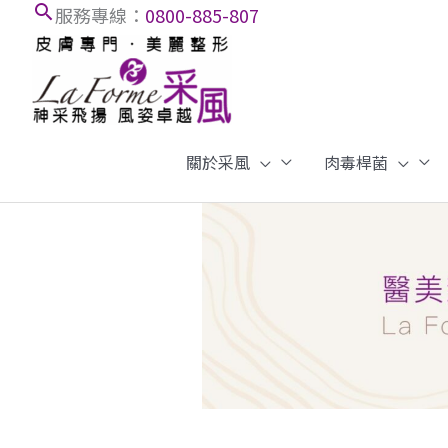
搜
跳
服務專線：
0800-885-807
至
尋
內
框
容
關於采風
肉毒桿菌