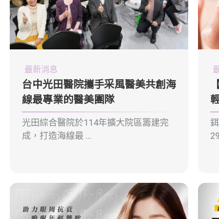
最新消息
台中光田醫院攜手采風醫美共創海
線最專業的醫美團隊
光田綜合醫院於114年擴大院區籌建完
鉺
成，打造海線最 ...
29